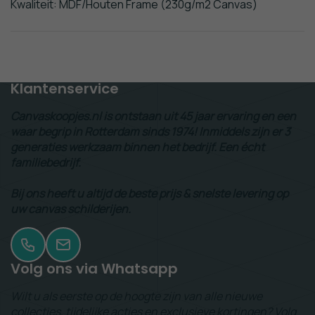
Kwaliteit: MDF/Houten Frame (230g/m2 Canvas)
Gratis Verzending!
(va. €50,-)
Klantenservice
Canvaskoopjes.nl is ontstaan uit 45 jaar ervaring en een
waar begrip in Rotterdam sinds 1974! Inmiddels zijn er 3
generaties werkzaam binnen het bedrijf. Een écht
familiebedrijf.
Bij ons heeft u altijd de beste prijs & snelste levering op
uw canvas schilderijen.
Volg ons via Whatsapp
Wilt u als eerste op de hoogte zijn van alle nieuwe
collecties, tijdelijke acties en exclusieve kortingen? Volg