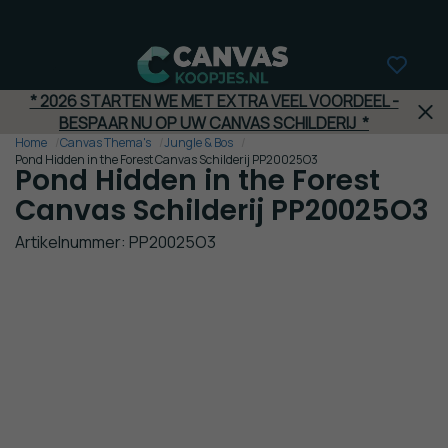
Gratis Verzending
(va. €50,-)
Terug naar
Terug naar
* 2026 STARTEN WE MET EXTRA VEEL VOORDEEL -
alle
alle
BESPAAR NU OP UW CANVAS SCHILDERIJ *
categorieën
categorieën
Canvas
Canvas
Home
Canvas Thema's
Jungle & Bos
Pond Hidden in the Forest Canvas Schilderij PP20025O3
Thema's
Kinderkamer
Pond Hidden in the Forest
Rijksmuseum
Space
Canvas Schilderij PP20025O3
&
Mauritshuis
Artikelnummer: PP20025O3
Gaming
Bloemen
Baby
&
Planten
Dieren
Jungle
Princessen
& Bos
Voetbal
Steden
Graffiti
Dieren
Dinosaurus
Landschap
Voertuigen
& Natuur
Strand