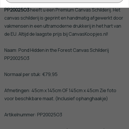
Met
Pond Hidden in the Forest Canvas Schilderij
PP20025O3
heeft u een Premium Canvas Schilderij. Het
canvas schilderij is geprint en handmatig afgewerkt door
vakmensen in een ultramoderne drukkerij in het hart van
de EU. Altijd de laagste prijs bij CanvasKoopjes.nl!
Naam: Pond Hidden in the Forest Canvas Schilderij
PP20025O3
Normaal per stuk: €79,95
Afmetingen: 45cm x 145cm OF 145cm x 45cm Zie foto
voor beschikbare maat. (Inclusief ophanghaakje)
Artikelnummer: PP20025O3